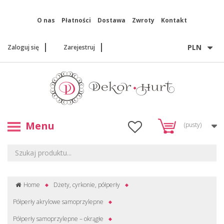
O nas
Płatności
Dostawa
Zwroty
Kontakt
PLN
Zaloguj się
Zarejestruj
Menu
(pusty)
Home
Dżety, cyrkonie, półperły
Półperły akrylowe samoprzylepne
Półperły samoprzylepne – okrągłe