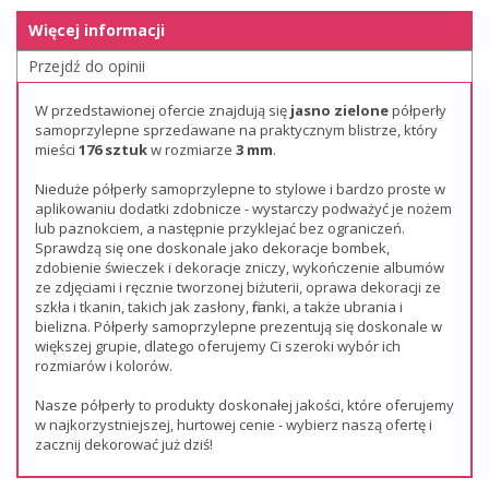
Więcej informacji
Przejdź do opinii
W przedstawionej ofercie znajdują się
jasno zielone
półperły
samoprzylepne sprzedawane na praktycznym blistrze, który
mieści
176 sztuk
w rozmiarze
3 mm
.
Nieduże półperły samoprzylepne to stylowe i bardzo proste w
aplikowaniu dodatki zdobnicze - wystarczy podważyć je nożem
lub paznokciem, a następnie przyklejać bez ograniczeń.
Sprawdzą się one doskonale jako dekoracje bombek,
zdobienie świeczek i dekoracje zniczy, wykończenie albumów
ze zdjęciami i ręcznie tworzonej biżuterii, oprawa dekoracji ze
szkła i tkanin, takich jak zasłony, firanki, a także ubrania i
bielizna. Półperły samoprzylepne prezentują się doskonale w
większej grupie, dlatego oferujemy Ci szeroki wybór ich
rozmiarów i kolorów.
Nasze półperły to produkty doskonałej jakości, które oferujemy
w najkorzystniejszej, hurtowej cenie - wybierz naszą ofertę i
zacznij dekorować już dziś!