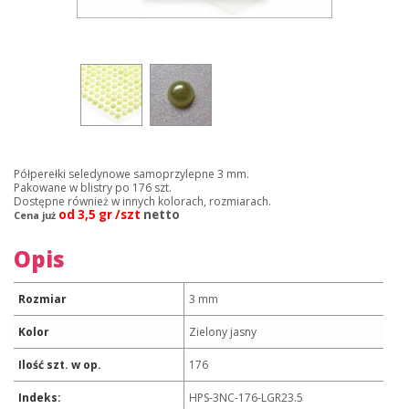
Półperełki seledynowe samoprzylepne 3 mm.
Pakowane w blistry po 176 szt.
Dostępne również w innych kolorach, rozmiarach.
od 3,5 gr /szt
netto
Cena już
Opis
Rozmiar
3 mm
Kolor
Zielony jasny
Ilość szt. w op.
176
Indeks:
HPS-3NC-176-LGR23.5