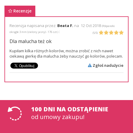
Recenzje
Recenzja napisana przez:
Beata F.
na
12 Oct 2018
(
Półperełki
:
okrągłe 3 mm (zielony jasny) - 176 szt.
)
(
5
/
5
)
Dla malucha też ok
Kupiłam kilka różnych kolorów, można zrobić z nich nawet
ciekawą gierkę dla malucha żeby nauczyć go kolorów, polecam.
Zgłoś nadużycie
100 DNI na odstąpienie
od umowy zakupu!