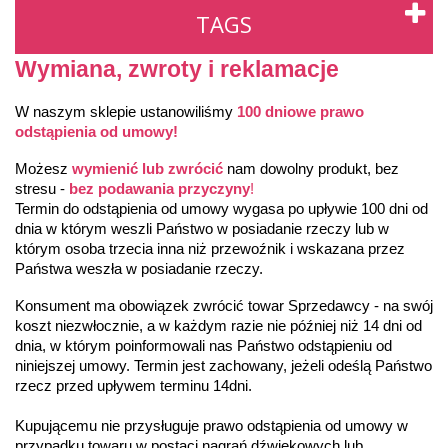
TAGS
Wymiana, zwroty i reklamacje
W naszym sklepie ustanowiliśmy 
10
0 dniowe 
prawo 
odstąpienia od umowy!
Możesz 
wymienić lub zwrócić
 nam dowolny produkt, bez 
stresu - 
bez podawania przyczyny
!
Termin do odstąpienia od umowy wygasa po upływie 100 dni od 
dnia w którym weszli Państwo w posiadanie rzeczy lub w 
którym osoba trzecia inna niż przewoźnik i wskazana przez 
Państwa weszła w posiadanie rzeczy.
Konsument ma obowiązek zwrócić towar Sprzedawcy - na swój 
koszt niezwłocznie, a w każdym razie nie później niż 14 dni od 
dnia, w którym poinformowali nas Państwo odstąpieniu od 
niniejszej umowy. Termin jest zachowany, jeżeli odeślą Państwo 
rzecz przed upływem terminu 14dni.
Kupującemu nie przysługuje prawo odstąpienia od umowy w 
przypadku towaru w postaci nagrań dźwiękowych lub 