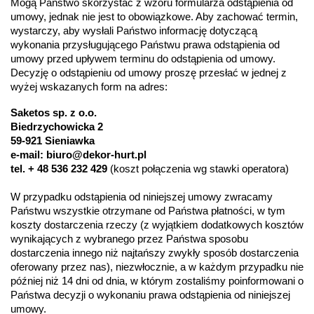
Mogą Państwo skorzystać z wzoru formularza odstąpienia od 
umowy, jednak nie jest to obowiązkowe. Aby zachować termin, 
wystarczy, aby wysłali Państwo informację dotyczącą 
wykonania przysługującego Państwu prawa odstąpienia od 
umowy przed upływem terminu do odstąpienia od umowy. 
Decyzję o odstąpieniu od umowy proszę przesłać w jednej z 
wyżej wskazanych form na adres:
Saketos sp. z o.o.
Biedrzychowicka 2
59-921 Sieniawka
e-mail: biuro@dekor-hurt.pl
tel. + 48 536 232 429 
(koszt połączenia wg stawki operatora)
W przypadku odstąpienia od niniejszej umowy zwracamy 
Państwu wszystkie otrzymane od Państwa płatności, w tym 
koszty dostarczenia rzeczy (z wyjątkiem dodatkowych kosztów 
wynikających z wybranego przez Państwa sposobu 
dostarczenia innego niż najtańszy zwykły sposób dostarczenia 
oferowany przez nas), niezwłocznie, a w każdym przypadku nie 
później niż 14 dni od dnia, w którym zostaliśmy poinformowani o 
Państwa decyzji o wykonaniu prawa odstąpienia od niniejszej 
umowy. 