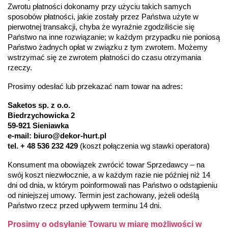
Zwrotu płatności dokonamy przy użyciu takich samych 
sposobów płatności, jakie zostały przez Państwa użyte w 
pierwotnej transakcji, chyba że wyraźnie zgodziliście się 
Państwo na inne rozwiązanie; w każdym przypadku nie poniosą 
Państwo żadnych opłat w związku z tym zwrotem. Możemy 
wstrzymać się ze zwrotem płatności do czasu otrzymania 
rzeczy.
Prosimy odesłać lub przekazać nam towar na adres:
Saketos sp. z o.o.
Biedrzychowicka 2
59-921 Sieniawka
e-mail: biuro@dekor-hurt.pl
tel. + 48 536 232 429
(koszt połączenia wg stawki operatora)
Konsument ma obowiązek zwrócić towar Sprzedawcy – na 
swój koszt niezwłocznie, a w każdym razie nie później niż 14 
dni od dnia, w którym poinformowali nas Państwo o odstąpieniu 
od niniejszej umowy. Termin jest zachowany, jeżeli odeślą 
Państwo rzecz przed upływem terminu 14 dni.
Prosimy o odsyłanie Towaru w miarę możliwości w 