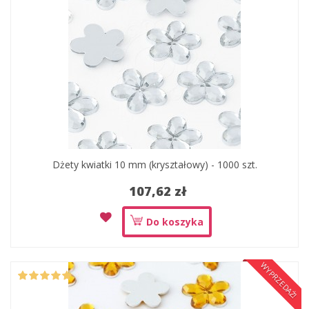
Dżety kwiatki 10 mm (kryształowy) - 1000 szt.
107,62 zł
Do koszyka
WYPRZEDAŻ!