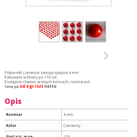
Półperełki czerwone samoprzylepne 4 mm.
Pakowane w blistry po 176 szt.
Dostępne również w innych kolorach, rozmiarach.
od 4 gr /szt
netto
Cena już
Opis
Rozmiar
4 mm
Kolor
Czerwony
Ilość szt. w op.
176