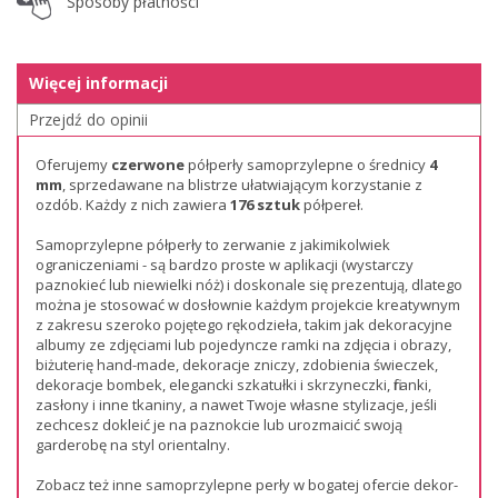
Sposoby płatności
Więcej informacji
Przejdź do opinii
Oferujemy
czerwone
półperły samoprzylepne o średnicy
4
mm
, sprzedawane na blistrze ułatwiającym korzystanie z
ozdób. Każdy z nich zawiera
176 sztuk
półpereł.
Samoprzylepne półperły to zerwanie z jakimikolwiek
ograniczeniami - są bardzo proste w aplikacji (wystarczy
paznokieć lub niewielki nóż) i doskonale się prezentują, dlatego
można je stosować w dosłownie każdym projekcie kreatywnym
z zakresu szeroko pojętego rękodzieła, takim jak dekoracyjne
albumy ze zdjęciami lub pojedyncze ramki na zdjęcia i obrazy,
biżuterię hand-made, dekoracje zniczy, zdobienia świeczek,
dekoracje bombek, elegancki szkatułki i skrzyneczki, firanki,
zasłony i inne tkaniny, a nawet Twoje własne stylizacje, jeśli
zechcesz dokleić je na paznokcie lub urozmaicić swoją
garderobę na styl orientalny.
Zobacz też inne samoprzylepne perły w bogatej ofercie dekor-