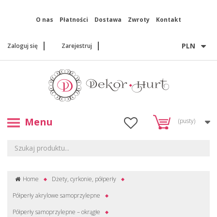
O nas
Płatności
Dostawa
Zwroty
Kontakt
PLN
Zaloguj się
Zarejestruj
Menu
(pusty)
Home
Dżety, cyrkonie, półperły
Półperły akrylowe samoprzylepne
Półperły samoprzylepne – okrągłe