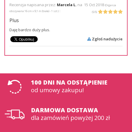
Recenzja napisana przez:
Marcela L.
na
15 Oct 2018
(
Organza
:
obszywana 16 cm x 9,1 m (biała) - 1 szt.
)
(
5
/
5
)
Plus
Daję bardzo duży plus.
Zgłoś nadużycie
100 DNI na odstąpienie
od umowy zakupu!
DARMOWA DOSTAWA
dla zamówień powyżej 200 zł