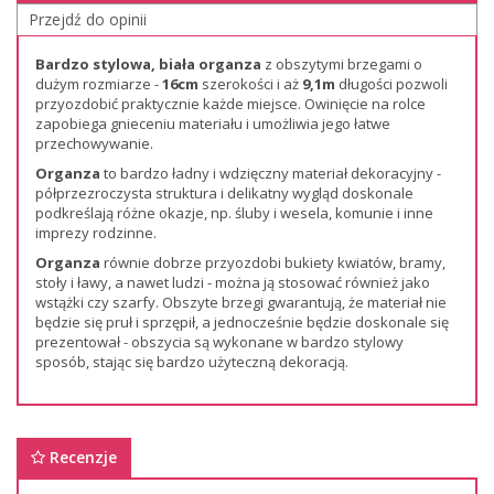
Przejdź do opinii
Bardzo stylowa, biała organza
z obszytymi brzegami o
dużym rozmiarze -
16cm
szerokości i aż
9,1m
długości pozwoli
przyozdobić praktycznie każde miejsce. Owinięcie na rolce
zapobiega gnieceniu materiału i umożliwia jego łatwe
przechowywanie.
Organza
to bardzo ładny i wdzięczny materiał dekoracyjny -
półprzezroczysta struktura i delikatny wygląd doskonale
podkreślają różne okazje, np. śluby i wesela, komunie i inne
imprezy rodzinne.
Organza
równie dobrze przyozdobi bukiety kwiatów, bramy,
stoły i ławy, a nawet ludzi - można ją stosować również jako
wstążki czy szarfy. Obszyte brzegi gwarantują, że materiał nie
będzie się pruł i sprzępił, a jednocześnie będzie doskonale się
prezentował - obszycia są wykonane w bardzo stylowy
sposób, stając się bardzo użyteczną dekoracją.
Recenzje