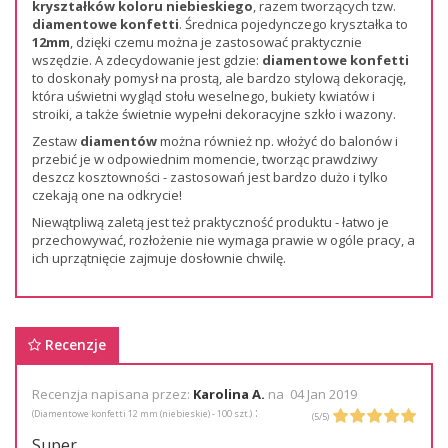
kryształków koloru niebieskiego
, razem tworzących tzw.
diamentowe konfetti
. Średnica pojedynczego kryształka to
12mm
, dzięki czemu można je zastosować praktycznie
wszędzie. A zdecydowanie jest gdzie:
diamentowe konfetti
to doskonały pomysł na prostą, ale bardzo stylową dekorację,
która uświetni wygląd stołu weselnego, bukiety kwiatów i
stroiki, a także świetnie wypełni dekoracyjne szkło i wazony.
Zestaw
diamentów
można również np. włożyć do balonów i
przebić je w odpowiednim momencie, tworząc prawdziwy
deszcz kosztowności - zastosowań jest bardzo dużo i tylko
czekają one na odkrycie!
Niewątpliwą zaletą jest też praktyczność produktu - łatwo je
przechowywać, rozłożenie nie wymaga prawie w ogóle pracy, a
ich uprzątnięcie zajmuje dosłownie chwilę.
Recenzje
Recenzja napisana przez:
Karolina A.
na
04 Jan 2019
:
(
Diamentowe konfetti 12 mm (niebieskie) - 100 szt.
)
(
5
/
5
)
Super