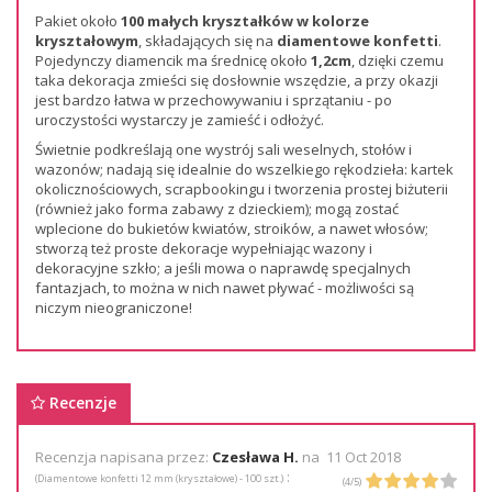
Pakiet około
100 małych kryształków w kolorze
kryształowym
, składających się na
diamentowe konfetti
.
Pojedynczy diamencik ma średnicę około
1,2cm
, dzięki czemu
taka dekoracja zmieści się dosłownie wszędzie, a przy okazji
jest bardzo łatwa w przechowywaniu i sprzątaniu - po
uroczystości wystarczy je zamieść i odłożyć.
Świetnie podkreślają one wystrój sali weselnych, stołów i
wazonów; nadają się idealnie do wszelkiego rękodzieła: kartek
okolicznościowych, scrapbookingu i tworzenia prostej biżuterii
(również jako forma zabawy z dzieckiem); mogą zostać
wplecione do bukietów kwiatów, stroików, a nawet włosów;
stworzą też proste dekoracje wypełniając wazony i
dekoracyjne szkło; a jeśli mowa o naprawdę specjalnych
fantazjach, to można w nich nawet pływać - możliwości są
niczym nieograniczone!
Recenzje
Recenzja napisana przez:
Czesława H.
na
11 Oct 2018
:
(
Diamentowe konfetti 12 mm (kryształowe) - 100 szt.
)
(
4
/
5
)