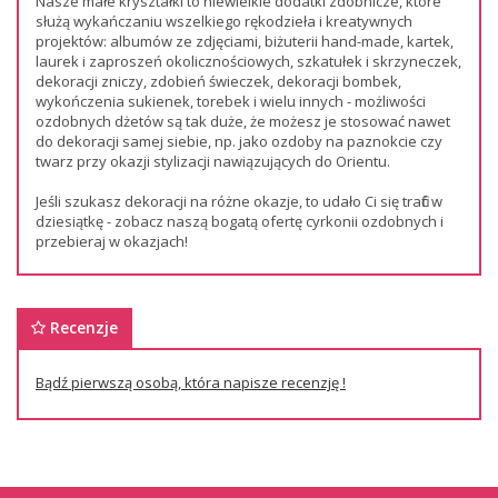
Nasze małe kryształki to niewielkie dodatki zdobnicze, które
służą wykańczaniu wszelkiego rękodzieła i kreatywnych
projektów: albumów ze zdjęciami, biżuterii hand-made, kartek,
laurek i zaproszeń okolicznościowych, szkatułek i skrzyneczek,
dekoracji zniczy, zdobień świeczek, dekoracji bombek,
wykończenia sukienek, torebek i wielu innych - możliwości
ozdobnych dżetów są tak duże, że możesz je stosować nawet
do dekoracji samej siebie, np. jako ozdoby na paznokcie czy
twarz przy okazji stylizacji nawiązujących do Orientu.
Jeśli szukasz dekoracji na różne okazje, to udało Ci się trafić w
dziesiątkę - zobacz naszą bogatą ofertę cyrkonii ozdobnych i
przebieraj w okazjach!
Recenzje
Bądź pierwszą osobą, która napisze recenzję !