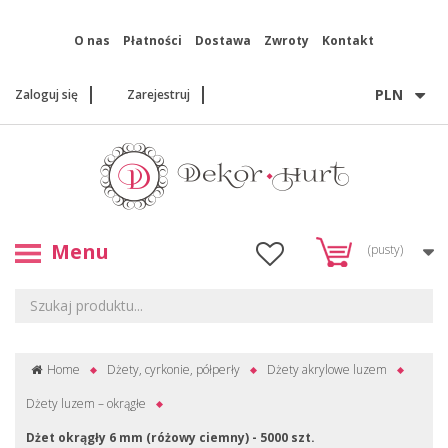
O nas
Płatności
Dostawa
Zwroty
Kontakt
PLN
Zaloguj się
Zarejestruj
Menu
(pusty)
Home
Dżety, cyrkonie, półperły
Dżety akrylowe luzem
Dżety luzem – okrągłe
Dżet okrągły 6 mm (różowy ciemny) - 5000 szt.