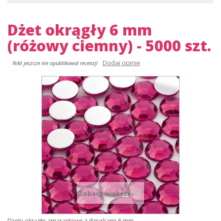
Dżet okrągły 6 mm
(różowy ciemny) - 5000 szt.
Dodaj opinię
Nikt jeszcze nie opublikował recenzji
Zobacz większe
Dżety okrągłe amarantowe z dziurkami 6 mm.