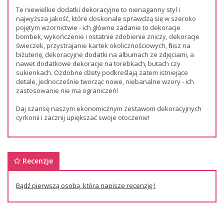
Te niewielkie dodatki dekoracyjne to nienaganny styl i
najwyższa jakość, które doskonale sprawdzą się w szeroko
pojętym wzornictwie - ich główne zadanie to dekoracje
bombek, wykończenie i ostatnie zdobienie zniczy, dekoracje
świeczek, przystrajanie kartek okolicznościowych, finisz na
biżuterię, dekoracyjne dodatki na albumach ze zdjęciami, a
nawet dodatkowe dekoracje na torebkach, butach czy
sukienkach. Ozdobne dżety podkreślają zatem istniejące
detale, jednocześnie tworząc nowe, niebanalne wzory - ich
zastosowanie nie ma ograniczeń!
Daj szansę naszym ekonomicznym zestawom dekoracyjnych
cyrkonii i zacznij upiększać swoje otoczenie!
Recenzje
Bądź pierwszą osobą, która napisze recenzję !