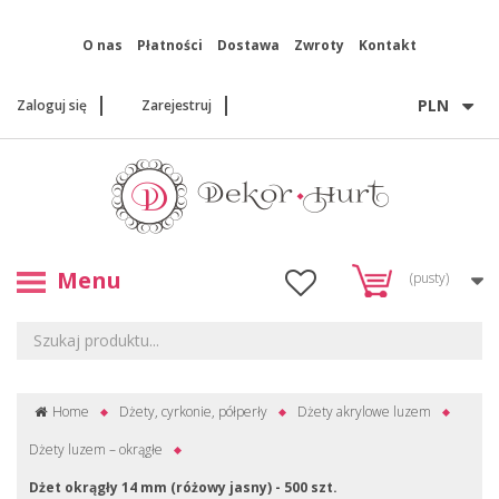
O nas
Płatności
Dostawa
Zwroty
Kontakt
PLN
Zaloguj się
Zarejestruj
Menu
(pusty)
Home
Dżety, cyrkonie, półperły
Dżety akrylowe luzem
Dżety luzem – okrągłe
Dżet okrągły 14 mm (różowy jasny) - 500 szt.